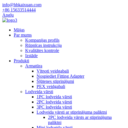
info@hbkaixuan.com
+86 15633514444
Angļu
Mājas
Par mums
Kompanijas profils
Rūpnīcas instrukcija
Kvalitātes kontrole
Izstāde
Produkti
Armatūra
Vītņoti veidgabali
Nospiediet Fitting Adapter
Šļūtenes stiprinājumi
PEX veidgabali
Lodveida vārsti
1PC lodveida vārsti
2PC lodveida vārsti
3PC lodveida vārsti
Lodveida vārsti ar stiprinājuma paliktni
2PC lodveida vārsts ar stiprinājuma
paliktni
Mini lodveida vārsti