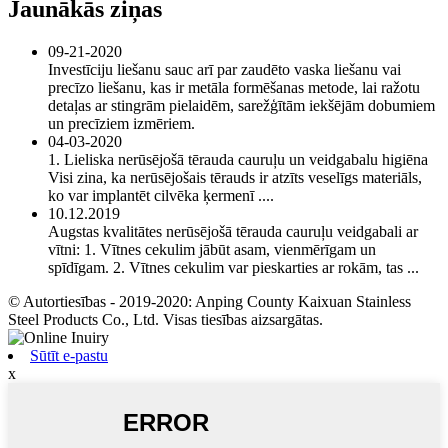
Jaunākās ziņas
09-21-2020
Investīciju liešanu sauc arī par zaudēto vaska liešanu vai
precīzo liešanu, kas ir metāla formēšanas metode, lai ražotu
detaļas ar stingrām pielaidēm, sarežģītām iekšējām dobumiem
un precīziem izmēriem.
04-03-2020
1. Lieliska nerūsējošā tērauda cauruļu un veidgabalu higiēna
Visi zina, ka nerūsējošais tērauds ir atzīts veselīgs materiāls,
ko var implantēt cilvēka ķermenī ....
10.12.2019
Augstas kvalitātes nerūsējošā tērauda cauruļu veidgabali ar
vītni: 1. Vītnes cekulim jābūt asam, vienmērīgam un
spīdīgam. 2. Vītnes cekulim var pieskarties ar rokām, tas ...
© Autortiesības - 2019-2020: Anping County Kaixuan Stainless
Steel Products Co., Ltd. Visas tiesības aizsargātas.
Sūtīt e-pastu
x