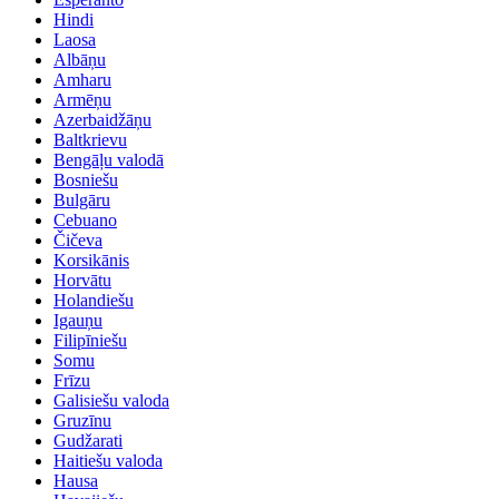
Hindi
Laosa
Albāņu
Amharu
Armēņu
Azerbaidžāņu
Baltkrievu
Bengāļu valodā
Bosniešu
Bulgāru
Cebuano
Čičeva
Korsikānis
Horvātu
Holandiešu
Igauņu
Filipīniešu
Somu
Frīzu
Galisiešu valoda
Gruzīnu
Gudžarati
Haitiešu valoda
Hausa