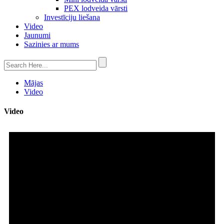
PEX lodveida vārsti
Investīciju liešana
Video
Jaunumi
Sazinies ar mums
Mājas
Video
Video