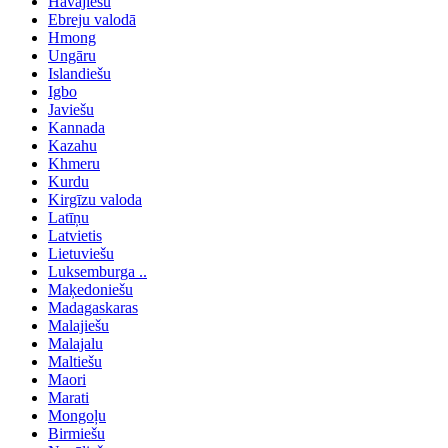
Havajiešu
Ebreju valodā
Hmong
Ungāru
Islandiešu
Igbo
Javiešu
Kannada
Kazahu
Khmeru
Kurdu
Kirgīzu valoda
Latīņu
Latvietis
Lietuviešu
Luksemburga ..
Maķedoniešu
Madagaskaras
Malajiešu
Malajalu
Maltiešu
Maori
Marati
Mongoļu
Birmiešu