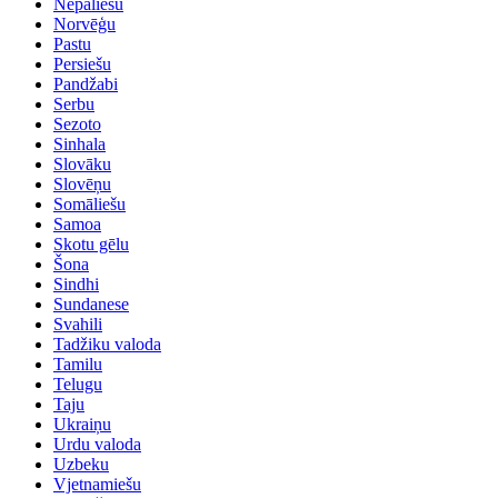
Nepāliešu
Norvēģu
Pastu
Persiešu
Pandžabi
Serbu
Sezoto
Sinhala
Slovāku
Slovēņu
Somāliešu
Samoa
Skotu gēlu
Šona
Sindhi
Sundanese
Svahili
Tadžiku valoda
Tamilu
Telugu
Taju
Ukraiņu
Urdu valoda
Uzbeku
Vjetnamiešu