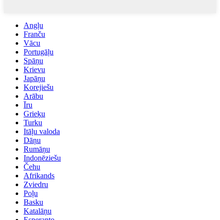
Angļu
Franču
Vācu
Portugāļu
Spāņu
Krievu
Japāņu
Korejiešu
Arābu
Īru
Grieķu
Turku
Itāļu valoda
Dāņu
Rumāņu
Indonēziešu
Čehu
Afrikands
Zviedru
Poļu
Basku
Katalāņu
Esperanto