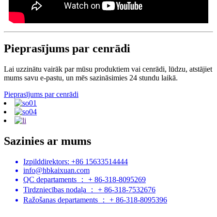
Pieprasījums par cenrādi
Lai uzzinātu vairāk par mūsu produktiem vai cenrādi, lūdzu, atstājiet
mums savu e-pastu, un mēs sazināsimies 24 stundu laikā.
Pieprasījums par cenrādi
Sazinies ar mums
Izpilddirektors: +86 15633514444
info@hbkaixuan.com
QC departaments ： + 86-318-8095269
Tirdzniecības nodaļa ： + 86-318-7532676
Ražošanas departaments ： + 86-318-8095396