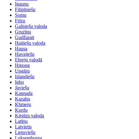
Igauņu
Filipīniešu
Somu
Frīzu
Galisiešu valoda
Gruzīnu
Gudžarati
Haitiešu valoda
Hausa
Havajiešu
Ebreju valodā
Hmong
Ungāru
Islandiešu
Igbo
Javiešu
Kannada
Kazahu
Khmeru
Kurdu
Kirgīzu valoda
Latīņu
Latvietis
Lietuviešu
Luksemburga ..