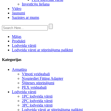
Investīciju liešana
Video
Jaunumi
Sazinies ar mums
Mājas
Produkti
Lodveida vārsti
Lodveida vārsti ar stiprinājuma paliktni
Kategorijas
Armatūra
Vītņoti veidgabali
Nospiediet Fitting Adapter
Šļūtenes stiprinājumi
PEX veidgabali
Lodveida vārsti
1PC lodveida vārsti
2PC lodveida vārsti
3PC lodveida vārsti
Lodveida vārsti ar stiprinājuma paliktni