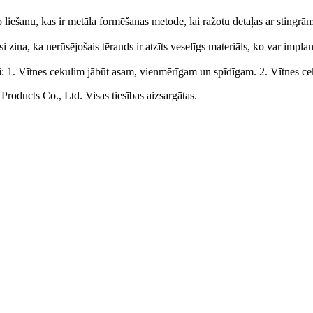
īzo liešanu, kas ir metāla formēšanas metode, lai ražotu detaļas ar sti
 zina, ka nerūsējošais tērauds ir atzīts veselīgs materiāls, ko var implan
i: 1. Vītnes cekulim jābūt asam, vienmērīgam un spīdīgam. 2. Vītnes ceku
roducts Co., Ltd. Visas tiesības aizsargātas.