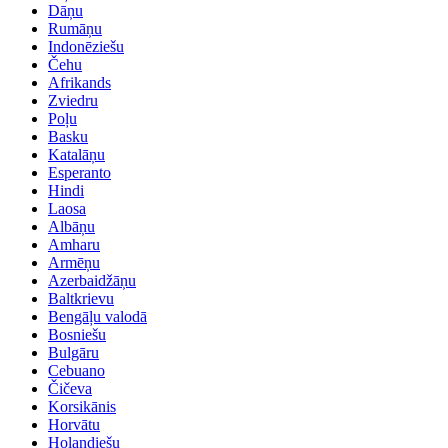
Dāņu
Rumāņu
Indonēziešu
Čehu
Afrikands
Zviedru
Poļu
Basku
Katalāņu
Esperanto
Hindi
Laosa
Albāņu
Amharu
Armēņu
Azerbaidžāņu
Baltkrievu
Bengāļu valodā
Bosniešu
Bulgāru
Cebuano
Čičeva
Korsikānis
Horvātu
Holandiešu