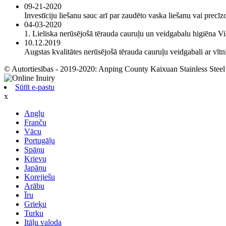
09-21-2020
Investīciju liešanu sauc arī par zaudēto vaska liešanu vai prec
04-03-2020
1. Lieliska nerūsējošā tērauda cauruļu un veidgabalu higiēna Visi
10.12.2019
Augstas kvalitātes nerūsējošā tērauda cauruļu veidgabali ar vītn
© Autortiesības - 2019-2020: Anping County Kaixuan Stainless Steel P
Sūtīt e-pastu
x
Angļu
Franču
Vācu
Portugāļu
Spāņu
Krievu
Japāņu
Korejiešu
Arābu
Īru
Grieķu
Turku
Itāļu valoda