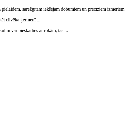
ngrām pielaidēm, sarežģītām iekšējām dobumiem un precīziem izmēriem.
tēt cilvēka ķermenī ....
lim var pieskarties ar rokām, tas ...