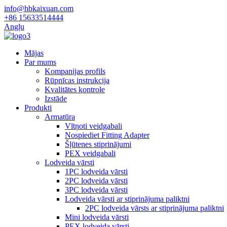
info@hbkaixuan.com
+86 15633514444
Angļu
Mājas
Par mums
Kompanijas profils
Rūpnīcas instrukcija
Kvalitātes kontrole
Izstāde
Produkti
Armatūra
Vītņoti veidgabali
Nospiediet Fitting Adapter
Šļūtenes stiprinājumi
PEX veidgabali
Lodveida vārsti
1PC lodveida vārsti
2PC lodveida vārsti
3PC lodveida vārsti
Lodveida vārsti ar stiprinājuma paliktni
2PC lodveida vārsts ar stiprinājuma paliktni
Mini lodveida vārsti
PEX lodveida vārsti