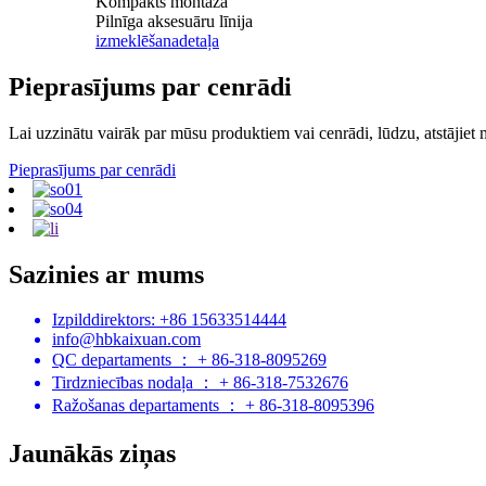
Kompakts montāža
Pilnīga aksesuāru līnija
izmeklēšana
detaļa
Pieprasījums par cenrādi
Lai uzzinātu vairāk par mūsu produktiem vai cenrādi, lūdzu, atstājiet
Pieprasījums par cenrādi
Sazinies ar mums
Izpilddirektors: +86 15633514444
info@hbkaixuan.com
QC departaments ： + 86-318-8095269
Tirdzniecības nodaļa ： + 86-318-7532676
Ražošanas departaments ： + 86-318-8095396
Jaunākās ziņas