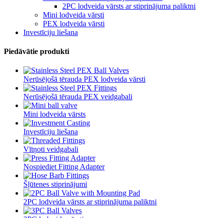
2PC lodveida vārsts ar stiprinājuma paliktni
Mini lodveida vārsti
PEX lodveida vārsti
Investīciju liešana
Piedāvātie produkti
Nerūsējošā tērauda PEX lodveida vārsti
Nerūsējošā tērauda PEX veidgabali
Mini lodveida vārsts
Investīciju liešana
Vītņoti veidgabali
Nospiediet Fitting Adapter
Šļūtenes stiprinājumi
2PC lodveida vārsts ar stiprinājuma paliktni