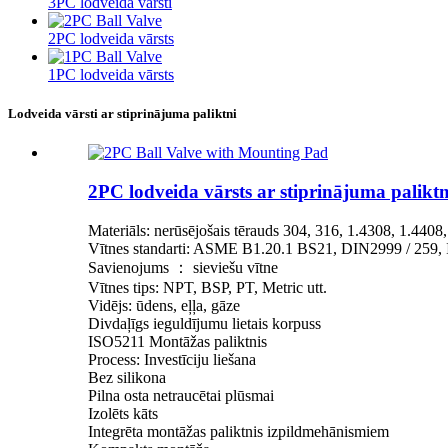
3PC lodveida vārsti
2PC lodveida vārsts
1PC lodveida vārsts
Lodveida vārsti ar stiprinājuma paliktni
2PC lodveida vārsts ar stiprinājuma paliktn
Materiāls: nerūsējošais tērauds 304, 316, 1.4308, 1.44
Vītnes standarti: ASME B1.20.1 BS21, DIN2999 / 259,
Savienojums ： sieviešu vītne
Vītnes tips: NPT, BSP, PT, Metric utt.
Vidējs: ūdens, eļļa, gāze
Divdaļīgs ieguldījumu lietais korpuss
ISO5211 Montāžas paliktnis
Process: Investīciju liešana
Bez silikona
Pilna osta netraucētai plūsmai
Izolēts kāts
Integrēta montāžas paliktnis izpildmehānismiem