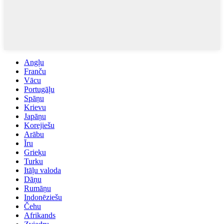
Angļu
Franču
Vācu
Portugāļu
Spāņu
Krievu
Japāņu
Korejiešu
Arābu
Īru
Grieķu
Turku
Itāļu valoda
Dāņu
Rumāņu
Indonēziešu
Čehu
Afrikands