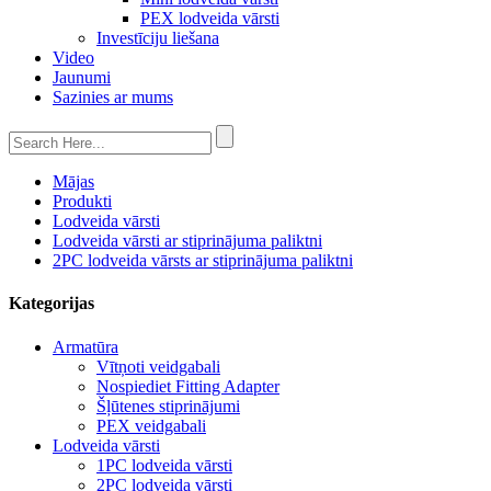
PEX lodveida vārsti
Investīciju liešana
Video
Jaunumi
Sazinies ar mums
Mājas
Produkti
Lodveida vārsti
Lodveida vārsti ar stiprinājuma paliktni
2PC lodveida vārsts ar stiprinājuma paliktni
Kategorijas
Armatūra
Vītņoti veidgabali
Nospiediet Fitting Adapter
Šļūtenes stiprinājumi
PEX veidgabali
Lodveida vārsti
1PC lodveida vārsti
2PC lodveida vārsti