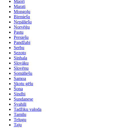
Maori
Marati
Mongoļu
Birmiešu
Nepāliešu
Norvēģu
Pastu
Persiešu
Pandžabi
Serbu
Sezoto
Sinhala
Slovāku
Slovēņu
Somāliešu
Samoa
Skotu gēlu
Šona
Sindhi
Sundanese
Svahili
Tadžiku valoda
Tamilu
Telugu
Taju