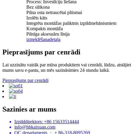
Process: Investīciju liešana
Bez silikona
Pilna osta netraucētai plūsmai
Izolēts kāts
Integrēta montāžas paliktnis izpildmehānismiem
Kompakts montāža
Pilnīga aksesuāru līnija
izmeklēšana
detaļa
Pieprasījums par cenrādi
Lai uzzinātu vairāk par mūsu produktiem vai cenrādi, lūdzu, atstājiet
mums savu e-pastu, un mēs sazināsimies 24 stundu laikā.
Pieprasījums par cenrādi
Sazinies ar mums
Izpilddirektors: +86 15633514444
info@hbkaixuan.com
QC departaments ： + 86-318-8095269