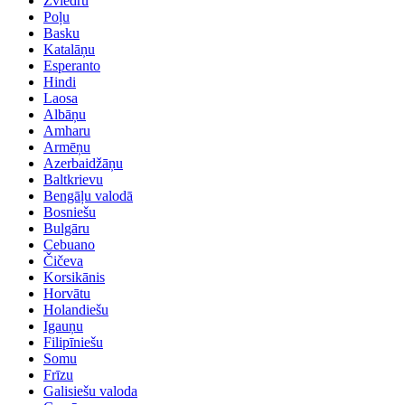
Zviedru
Poļu
Basku
Katalāņu
Esperanto
Hindi
Laosa
Albāņu
Amharu
Armēņu
Azerbaidžāņu
Baltkrievu
Bengāļu valodā
Bosniešu
Bulgāru
Cebuano
Čičeva
Korsikānis
Horvātu
Holandiešu
Igauņu
Filipīniešu
Somu
Frīzu
Galisiešu valoda