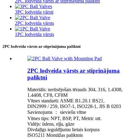
2PC lodveida vārsts ar stiprinājuma paliktni
3PC lodveida vārsti
2PC lodveida vārsts
1PC lodveida vārsts
2PC lodveida vārsts ar stiprinājuma paliktni
2PC lodveida vārsts ar stiprinājuma
paliktni
Materiāls: nerūsējošais tērauds 304, 316, 1.4308,
1.4408, CF8, CF8M
Vītnes standarti: ASME B1.20.1 BS21,
DIN2999 / 259, ISO7-1, ISO228-1, JIS B 0203
Savienojums ： sieviešu vītne
Vītnes tips: NPT, BSP, PT, Metric utt.
Vidējs: ūdens, eļļa, gāze
Divdaļīgs ieguldījumu lietais korpuss
ISO5211 Montāžas paliktnis