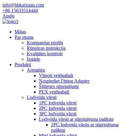
info@hbkaixuan.com
+86 15633514444
Angļu
Mājas
Par mums
Kompanijas profils
Rūpnīcas instrukcija
Kvalitātes kontrole
Izstāde
Produkti
Armatūra
Vītņoti veidgabali
Nospiediet Fitting Adapter
Šļūtenes stiprinājumi
PEX veidgabali
Lodveida vārsti
1PC lodveida vārsti
2PC lodveida vārsti
3PC lodveida vārsti
Lodveida vārsti ar stiprinājuma paliktni
2PC lodveida vārsts ar stiprinājuma
paliktni
Mini lodveida vārsti