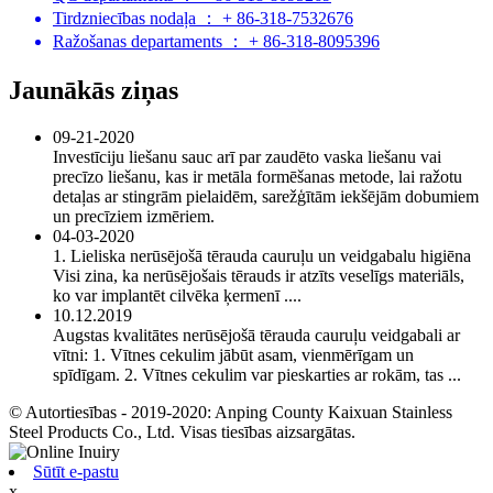
Tirdzniecības nodaļa ： + 86-318-7532676
Ražošanas departaments ： + 86-318-8095396
Jaunākās ziņas
09-21-2020
Investīciju liešanu sauc arī par zaudēto vaska liešanu vai
precīzo liešanu, kas ir metāla formēšanas metode, lai ražotu
detaļas ar stingrām pielaidēm, sarežģītām iekšējām dobumiem
un precīziem izmēriem.
04-03-2020
1. Lieliska nerūsējošā tērauda cauruļu un veidgabalu higiēna
Visi zina, ka nerūsējošais tērauds ir atzīts veselīgs materiāls,
ko var implantēt cilvēka ķermenī ....
10.12.2019
Augstas kvalitātes nerūsējošā tērauda cauruļu veidgabali ar
vītni: 1. Vītnes cekulim jābūt asam, vienmērīgam un
spīdīgam. 2. Vītnes cekulim var pieskarties ar rokām, tas ...
© Autortiesības - 2019-2020: Anping County Kaixuan Stainless
Steel Products Co., Ltd. Visas tiesības aizsargātas.
Sūtīt e-pastu
x