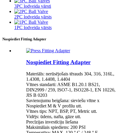
3PC lodveida vārsti
2PC lodveida vārsts
1PC lodveida vārsts
Nospiediet Fitting Adapter
Nospiediet Fitting Adapter
Materiāls: nerūsējošais tērauds 304, 316, 316L,
1.4308, 1.4408, 1.4404
Vītnes standarti: ASME B1.20.1 BS21,
DIN2999 / 259, ISO7-1, ISO228-1, EN 10226,
JIS B 0203
Savienojumu beigšana: sieviešu vītne x
Nospiediet M & V profilu utt.
Vītnes tips: NPT, BSP, PT, Metric utt.
Vidējs: ūdens, nafta, gāze utt.
Precīzijas investīciju liešana
Maksimālais spiediens: 200 PSI
Temperatūra: MAX. 120 ° C / 248 ° F