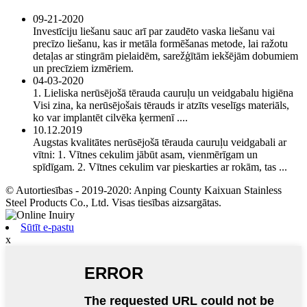
09-21-2020
Investīciju liešanu sauc arī par zaudēto vaska liešanu vai
precīzo liešanu, kas ir metāla formēšanas metode, lai ražotu
detaļas ar stingrām pielaidēm, sarežģītām iekšējām dobumiem
un precīziem izmēriem.
04-03-2020
1. Lieliska nerūsējošā tērauda cauruļu un veidgabalu higiēna
Visi zina, ka nerūsējošais tērauds ir atzīts veselīgs materiāls,
ko var implantēt cilvēka ķermenī ....
10.12.2019
Augstas kvalitātes nerūsējošā tērauda cauruļu veidgabali ar
vītni: 1. Vītnes cekulim jābūt asam, vienmērīgam un
spīdīgam. 2. Vītnes cekulim var pieskarties ar rokām, tas ...
© Autortiesības - 2019-2020: Anping County Kaixuan Stainless
Steel Products Co., Ltd. Visas tiesības aizsargātas.
Sūtīt e-pastu
x