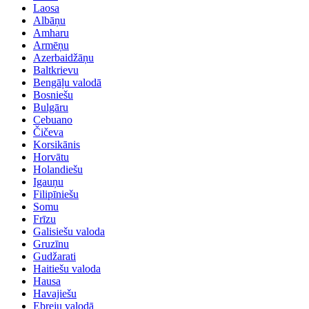
Laosa
Albāņu
Amharu
Armēņu
Azerbaidžāņu
Baltkrievu
Bengāļu valodā
Bosniešu
Bulgāru
Cebuano
Čičeva
Korsikānis
Horvātu
Holandiešu
Igauņu
Filipīniešu
Somu
Frīzu
Galisiešu valoda
Gruzīnu
Gudžarati
Haitiešu valoda
Hausa
Havajiešu
Ebreju valodā