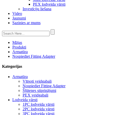
PEX lodveida vārsti
Investīciju liešana
Video
Jaunumi
Sazinies ar mums
Mājas
Produkti
Armatūra
Nospiediet Fitting Adapter
Kategorijas
Armatūra
Vītņoti veidgabali
Nospiediet Fitting Adapter
Šļūtenes stiprinājumi
PEX veidgabali
Lodveida vārsti
1PC lodveida vārsti
2PC lodveida vārsti
3PC lodveida vārsti