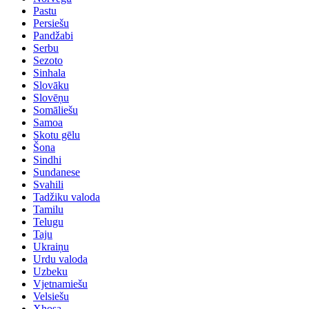
Pastu
Persiešu
Pandžabi
Serbu
Sezoto
Sinhala
Slovāku
Slovēņu
Somāliešu
Samoa
Skotu gēlu
Šona
Sindhi
Sundanese
Svahili
Tadžiku valoda
Tamilu
Telugu
Taju
Ukraiņu
Urdu valoda
Uzbeku
Vjetnamiešu
Velsiešu
Xhosa