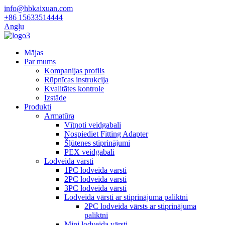
info@hbkaixuan.com
+86 15633514444
Angļu
Mājas
Par mums
Kompanijas profils
Rūpnīcas instrukcija
Kvalitātes kontrole
Izstāde
Produkti
Armatūra
Vītņoti veidgabali
Nospiediet Fitting Adapter
Šļūtenes stiprinājumi
PEX veidgabali
Lodveida vārsti
1PC lodveida vārsti
2PC lodveida vārsti
3PC lodveida vārsti
Lodveida vārsti ar stiprinājuma paliktni
2PC lodveida vārsts ar stiprinājuma
paliktni
Mini lodveida vārsti