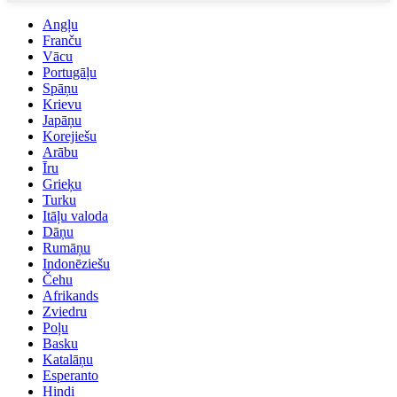
Angļu
Franču
Vācu
Portugāļu
Spāņu
Krievu
Japāņu
Korejiešu
Arābu
Īru
Grieķu
Turku
Itāļu valoda
Dāņu
Rumāņu
Indonēziešu
Čehu
Afrikands
Zviedru
Poļu
Basku
Katalāņu
Esperanto
Hindi