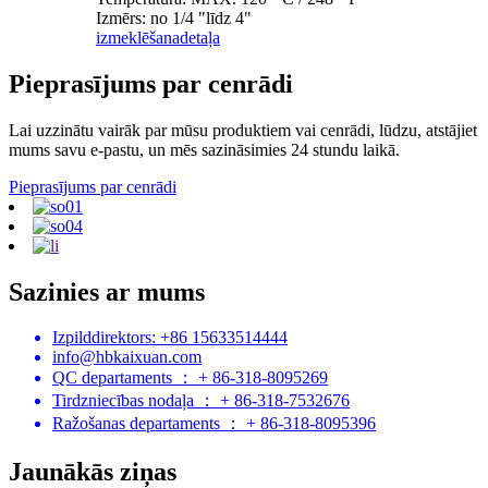
Izmērs: no 1/4 "līdz 4"
izmeklēšana
detaļa
Pieprasījums par cenrādi
Lai uzzinātu vairāk par mūsu produktiem vai cenrādi, lūdzu, atstājiet
mums savu e-pastu, un mēs sazināsimies 24 stundu laikā.
Pieprasījums par cenrādi
Sazinies ar mums
Izpilddirektors: +86 15633514444
info@hbkaixuan.com
QC departaments ： + 86-318-8095269
Tirdzniecības nodaļa ： + 86-318-7532676
Ražošanas departaments ： + 86-318-8095396
Jaunākās ziņas