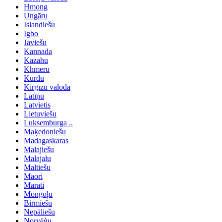
Hmong
Ungāru
Islandiešu
Igbo
Javiešu
Kannada
Kazahu
Khmeru
Kurdu
Kirgīzu valoda
Latīņu
Latvietis
Lietuviešu
Luksemburga ..
Maķedoniešu
Madagaskaras
Malajiešu
Malajalu
Maltiešu
Maori
Marati
Mongoļu
Birmiešu
Nepāliešu
Norvēģu