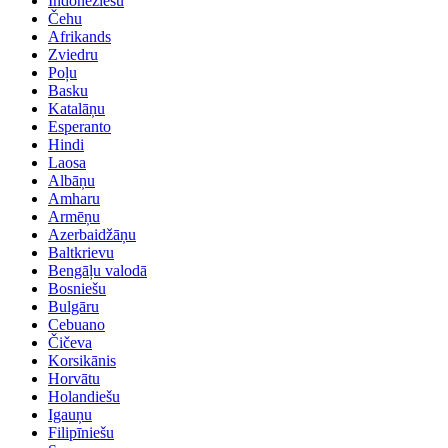
Indonēziešu
Čehu
Afrikands
Zviedru
Poļu
Basku
Katalāņu
Esperanto
Hindi
Laosa
Albāņu
Amharu
Armēņu
Azerbaidžāņu
Baltkrievu
Bengāļu valodā
Bosniešu
Bulgāru
Cebuano
Čičeva
Korsikānis
Horvātu
Holandiešu
Igauņu
Filipīniešu