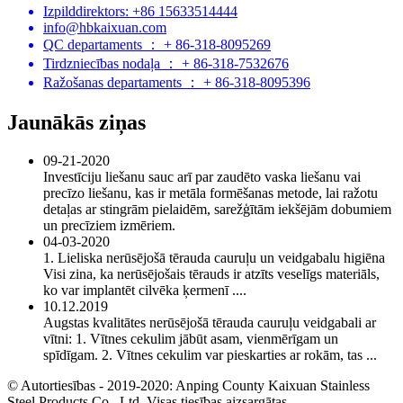
Izpilddirektors: +86 15633514444
info@hbkaixuan.com
QC departaments ： + 86-318-8095269
Tirdzniecības nodaļa ： + 86-318-7532676
Ražošanas departaments ： + 86-318-8095396
Jaunākās ziņas
09-21-2020
Investīciju liešanu sauc arī par zaudēto vaska liešanu vai
precīzo liešanu, kas ir metāla formēšanas metode, lai ražotu
detaļas ar stingrām pielaidēm, sarežģītām iekšējām dobumiem
un precīziem izmēriem.
04-03-2020
1. Lieliska nerūsējošā tērauda cauruļu un veidgabalu higiēna
Visi zina, ka nerūsējošais tērauds ir atzīts veselīgs materiāls,
ko var implantēt cilvēka ķermenī ....
10.12.2019
Augstas kvalitātes nerūsējošā tērauda cauruļu veidgabali ar
vītni: 1. Vītnes cekulim jābūt asam, vienmērīgam un
spīdīgam. 2. Vītnes cekulim var pieskarties ar rokām, tas ...
© Autortiesības - 2019-2020: Anping County Kaixuan Stainless
Steel Products Co., Ltd. Visas tiesības aizsargātas.