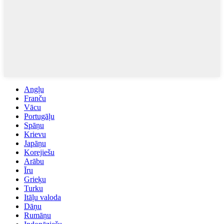
Angļu
Franču
Vācu
Portugāļu
Spāņu
Krievu
Japāņu
Korejiešu
Arābu
Īru
Grieķu
Turku
Itāļu valoda
Dāņu
Rumāņu