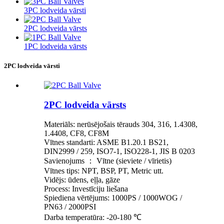
3PC lodveida vārsti
2PC lodveida vārsts
1PC lodveida vārsts
2PC lodveida vārsti
2PC lodveida vārsts
Materiāls: nerūsējošais tērauds 304, 316, 1.4308,
1.4408, CF8, CF8M
Vītnes standarti: ASME B1.20.1 BS21,
DIN2999 / 259, ISO7-1, ISO228-1, JIS B 0203
Savienojums ： Vītne (sieviete / vīrietis)
Vītnes tips: NPT, BSP, PT, Metric utt.
Vidējs: ūdens, eļļa, gāze
Process: Investīciju liešana
Spiediena vērtējums: 1000PS / 1000WOG /
PN63 / 2000PSI
Darba temperatūra: -20-180 ℃