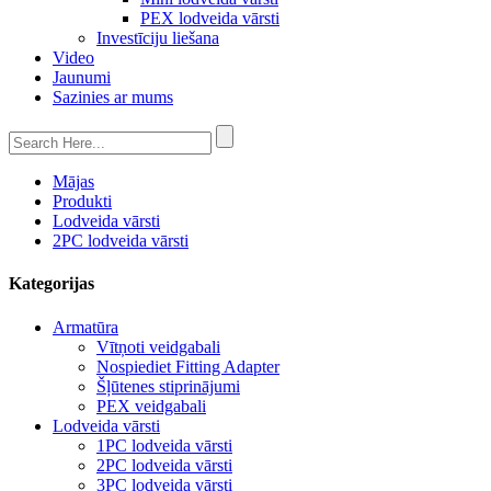
PEX lodveida vārsti
Investīciju liešana
Video
Jaunumi
Sazinies ar mums
Mājas
Produkti
Lodveida vārsti
2PC lodveida vārsti
Kategorijas
Armatūra
Vītņoti veidgabali
Nospiediet Fitting Adapter
Šļūtenes stiprinājumi
PEX veidgabali
Lodveida vārsti
1PC lodveida vārsti
2PC lodveida vārsti
3PC lodveida vārsti