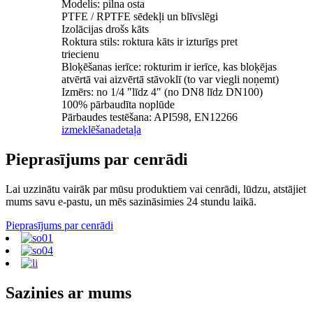
Modelis: pilna osta
PTFE / RPTFE sēdekļi un blīvslēgi
Izolācijas drošs kāts
Roktura stils: roktura kāts ir izturīgs pret
triecienu
Bloķēšanas ierīce: rokturim ir ierīce, kas bloķējas
atvērtā vai aizvērtā stāvoklī (to var viegli noņemt)
Izmērs: no 1/4 "līdz 4" (no DN8 līdz DN100)
100% pārbaudīta noplūde
Pārbaudes testēšana: API598, EN12266
izmeklēšana
detaļa
Pieprasījums par cenrādi
Lai uzzinātu vairāk par mūsu produktiem vai cenrādi, lūdzu, atstājiet
mums savu e-pastu, un mēs sazināsimies 24 stundu laikā.
Pieprasījums par cenrādi
Sazinies ar mums