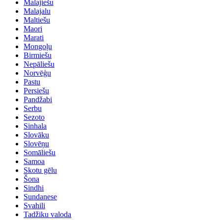
Malajiešu
Malajalu
Maltiešu
Maori
Marati
Mongoļu
Birmiešu
Nepāliešu
Norvēģu
Pastu
Persiešu
Pandžabi
Serbu
Sezoto
Sinhala
Slovāku
Slovēņu
Somāliešu
Samoa
Skotu gēlu
Šona
Sindhi
Sundanese
Svahili
Tadžiku valoda