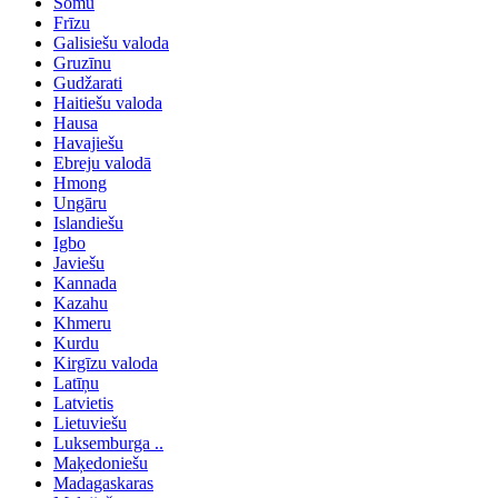
Somu
Frīzu
Galisiešu valoda
Gruzīnu
Gudžarati
Haitiešu valoda
Hausa
Havajiešu
Ebreju valodā
Hmong
Ungāru
Islandiešu
Igbo
Javiešu
Kannada
Kazahu
Khmeru
Kurdu
Kirgīzu valoda
Latīņu
Latvietis
Lietuviešu
Luksemburga ..
Maķedoniešu
Madagaskaras