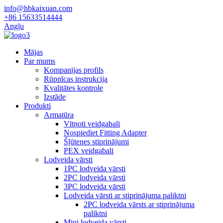
info@hbkaixuan.com
+86 15633514444
Angļu
Mājas
Par mums
Kompanijas profils
Rūpnīcas instrukcija
Kvalitātes kontrole
Izstāde
Produkti
Armatūra
Vītņoti veidgabali
Nospiediet Fitting Adapter
Šļūtenes stiprinājumi
PEX veidgabali
Lodveida vārsti
1PC lodveida vārsti
2PC lodveida vārsti
3PC lodveida vārsti
Lodveida vārsti ar stiprinājuma paliktni
2PC lodveida vārsts ar stiprinājuma
paliktni
Mini lodveida vārsti