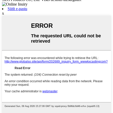
Sūtīt e-pastu
x